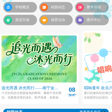
学校概况
校园动态
教学活动
英语天地
德育活动
图片中心
追光而遇 沐光而行——南宁金源
唱响童年 欢乐
08
城卓立小学2026届毕业典礼
城卓立小学20
六月的风掠过校园操场的树梢，藏着不舍的离
夏日的微风轻轻拂过
26-07
别，也载着滚烫的成长。歌声落幕，崭新旅程
在校园里此起彼伏。
动
就此开启，愿金源城卓立小学2026届毕业生们
子里，金源城卓立小
带着校园的热忱与初心，踏过山海，奔赴下一
一”艺术节系列活动在
场闪闪发光的未来。
之际拉开帷幕！