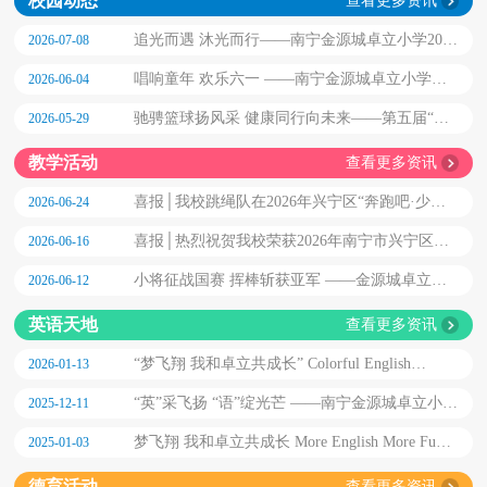
校园动态
查看更多资讯
追光而遇 沐光而行——南宁金源城卓立小学2026
2026-07-08
届毕业典礼
唱响童年 欢乐六一 ——南宁金源城卓立小学
2026-06-04
2026艺术节系列主题活动
驰骋篮球扬风采 健康同行向未来——第五届“卓
2026-05-29
立杯”篮球联赛闭幕式
教学活动
查看更多资讯
喜报│我校跳绳队在2026年兴宁区“奔跑吧·少
2026-06-24
年”儿童青少年主题健身活动暨“南小兴友小宁”杯
喜报│热烈祝贺我校荣获2026年南宁市兴宁区中
2026-06-16
学生跳绳比赛中斩获佳绩
小学“阳光大课间”展示活动一等奖
小将征战国赛 挥棒斩获亚军 ——金源城卓立学
2026-06-12
前部 U6 棒球队征战全国软式棒垒球赛载誉而归
英语天地
查看更多资讯
“梦飞翔 我和卓立共成长” Colorful English
2026-01-13
Confidence Glow 第七届英语展示艺术节暨英语教
“英”采飞扬 “语”绽光芒 ——南宁金源城卓立小学
2025-12-11
学汇报展演
第二届 “卓立 Level ”英语测评
梦飞翔 我和卓立共成长 More English More Fun
2025-01-03
——第六届英语展示艺术节暨英语教学汇报展演
德育活动
查看更多资讯