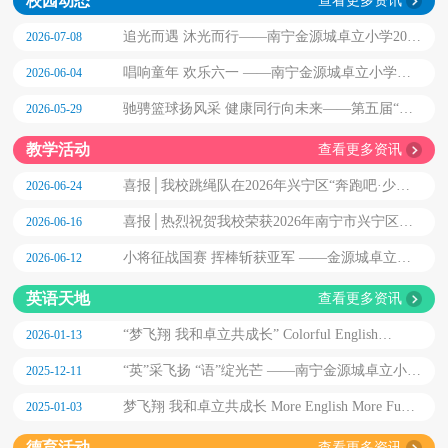
校园动态
查看更多资讯
追光而遇 沐光而行——南宁金源城卓立小学2026
2026-07-08
届毕业典礼
唱响童年 欢乐六一 ——南宁金源城卓立小学
2026-06-04
2026艺术节系列主题活动
驰骋篮球扬风采 健康同行向未来——第五届“卓
2026-05-29
立杯”篮球联赛闭幕式
教学活动
查看更多资讯
喜报│我校跳绳队在2026年兴宁区“奔跑吧·少
2026-06-24
年”儿童青少年主题健身活动暨“南小兴友小宁”杯
喜报│热烈祝贺我校荣获2026年南宁市兴宁区中
2026-06-16
学生跳绳比赛中斩获佳绩
小学“阳光大课间”展示活动一等奖
小将征战国赛 挥棒斩获亚军 ——金源城卓立学
2026-06-12
前部 U6 棒球队征战全国软式棒垒球赛载誉而归
英语天地
查看更多资讯
“梦飞翔 我和卓立共成长” Colorful English
2026-01-13
Confidence Glow 第七届英语展示艺术节暨英语教
“英”采飞扬 “语”绽光芒 ——南宁金源城卓立小学
2025-12-11
学汇报展演
第二届 “卓立 Level ”英语测评
梦飞翔 我和卓立共成长 More English More Fun
2025-01-03
——第六届英语展示艺术节暨英语教学汇报展演
德育活动
查看更多资讯