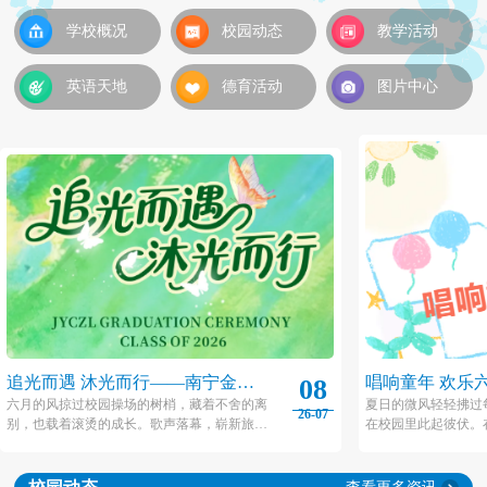
学校概况
校园动态
教学活动
英语天地
德育活动
图片中心
追光而遇 沐光而行——南宁金源
唱响童年 欢乐
08
城卓立小学2026届毕业典礼
城卓立小学20
六月的风掠过校园操场的树梢，藏着不舍的离
夏日的微风轻轻拂过
26-07
别，也载着滚烫的成长。歌声落幕，崭新旅程
在校园里此起彼伏。
动
就此开启，愿金源城卓立小学2026届毕业生们
子里，金源城卓立小
带着校园的热忱与初心，踏过山海，奔赴下一
一”艺术节系列活动在
场闪闪发光的未来。
之际拉开帷幕！