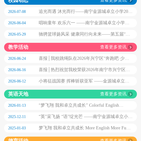
校园动态
查看更多资讯
追光而遇 沐光而行——南宁金源城卓立小学2026
2026-07-08
届毕业典礼
唱响童年 欢乐六一 ——南宁金源城卓立小学
2026-06-04
2026艺术节系列主题活动
驰骋篮球扬风采 健康同行向未来——第五届“卓
2026-05-29
立杯”篮球联赛闭幕式
教学活动
查看更多资讯
喜报│我校跳绳队在2026年兴宁区“奔跑吧·少
2026-06-24
年”儿童青少年主题健身活动暨“南小兴友小宁”杯
喜报│热烈祝贺我校荣获2026年南宁市兴宁区中
2026-06-16
学生跳绳比赛中斩获佳绩
小学“阳光大课间”展示活动一等奖
小将征战国赛 挥棒斩获亚军 ——金源城卓立学
2026-06-12
前部 U6 棒球队征战全国软式棒垒球赛载誉而归
英语天地
查看更多资讯
“梦飞翔 我和卓立共成长” Colorful English
2026-01-13
Confidence Glow 第七届英语展示艺术节暨英语教
“英”采飞扬 “语”绽光芒 ——南宁金源城卓立小学
2025-12-11
学汇报展演
第二届 “卓立 Level ”英语测评
梦飞翔 我和卓立共成长 More English More Fun
2025-01-03
——第六届英语展示艺术节暨英语教学汇报展演
德育活动
查看更多资讯