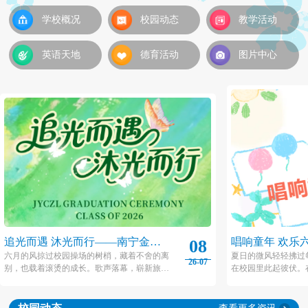
学校概况
校园动态
教学活动
英语天地
德育活动
图片中心
追光而遇 沐光而行——南宁金源
唱响童年 欢乐
08
城卓立小学2026届毕业典礼
城卓立小学20
六月的风掠过校园操场的树梢，藏着不舍的离
夏日的微风轻轻拂过
26-07
别，也载着滚烫的成长。歌声落幕，崭新旅程
在校园里此起彼伏。
动
就此开启，愿金源城卓立小学2026届毕业生们
子里，金源城卓立小
带着校园的热忱与初心，踏过山海，奔赴下一
一”艺术节系列活动在
场闪闪发光的未来。
之际拉开帷幕！