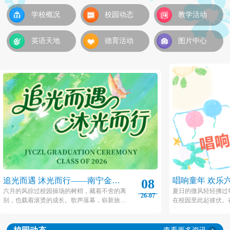
学校概况
校园动态
教学活动
英语天地
德育活动
图片中心
追光而遇 沐光而行——南宁金源
唱响童年 欢乐
08
城卓立小学2026届毕业典礼
城卓立小学20
六月的风掠过校园操场的树梢，藏着不舍的离
夏日的微风轻轻拂过
26-07
别，也载着滚烫的成长。歌声落幕，崭新旅程
在校园里此起彼伏。
动
就此开启，愿金源城卓立小学2026届毕业生们
子里，金源城卓立小
带着校园的热忱与初心，踏过山海，奔赴下一
一”艺术节系列活动在
场闪闪发光的未来。
之际拉开帷幕！