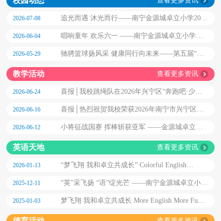
校园动态
查看更多资讯
追光而遇 沐光而行——南宁金源城卓立小学2026
2026-07-08
届毕业典礼
唱响童年 欢乐六一 ——南宁金源城卓立小学
2026-06-04
2026艺术节系列主题活动
驰骋篮球扬风采 健康同行向未来——第五届“卓
2026-05-29
立杯”篮球联赛闭幕式
教学活动
查看更多资讯
喜报│我校跳绳队在2026年兴宁区“奔跑吧·少
2026-06-24
年”儿童青少年主题健身活动暨“南小兴友小宁”杯
喜报│热烈祝贺我校荣获2026年南宁市兴宁区中
2026-06-16
学生跳绳比赛中斩获佳绩
小学“阳光大课间”展示活动一等奖
小将征战国赛 挥棒斩获亚军 ——金源城卓立学
2026-06-12
前部 U6 棒球队征战全国软式棒垒球赛载誉而归
英语天地
查看更多资讯
“梦飞翔 我和卓立共成长” Colorful English
2026-01-13
Confidence Glow 第七届英语展示艺术节暨英语教
“英”采飞扬 “语”绽光芒 ——南宁金源城卓立小学
2025-12-11
学汇报展演
第二届 “卓立 Level ”英语测评
梦飞翔 我和卓立共成长 More English More Fun
2025-01-03
——第六届英语展示艺术节暨英语教学汇报展演
德育活动
查看更多资讯