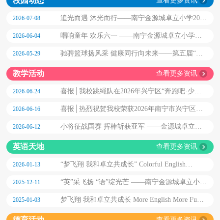
校园动态
查看更多资讯
追光而遇 沐光而行——南宁金源城卓立小学2026
2026-07-08
届毕业典礼
唱响童年 欢乐六一 ——南宁金源城卓立小学
2026-06-04
2026艺术节系列主题活动
驰骋篮球扬风采 健康同行向未来——第五届“卓
2026-05-29
立杯”篮球联赛闭幕式
教学活动
查看更多资讯
喜报│我校跳绳队在2026年兴宁区“奔跑吧·少
2026-06-24
年”儿童青少年主题健身活动暨“南小兴友小宁”杯
喜报│热烈祝贺我校荣获2026年南宁市兴宁区中
2026-06-16
学生跳绳比赛中斩获佳绩
小学“阳光大课间”展示活动一等奖
小将征战国赛 挥棒斩获亚军 ——金源城卓立学
2026-06-12
前部 U6 棒球队征战全国软式棒垒球赛载誉而归
英语天地
查看更多资讯
“梦飞翔 我和卓立共成长” Colorful English
2026-01-13
Confidence Glow 第七届英语展示艺术节暨英语教
“英”采飞扬 “语”绽光芒 ——南宁金源城卓立小学
2025-12-11
学汇报展演
第二届 “卓立 Level ”英语测评
梦飞翔 我和卓立共成长 More English More Fun
2025-01-03
——第六届英语展示艺术节暨英语教学汇报展演
德育活动
查看更多资讯