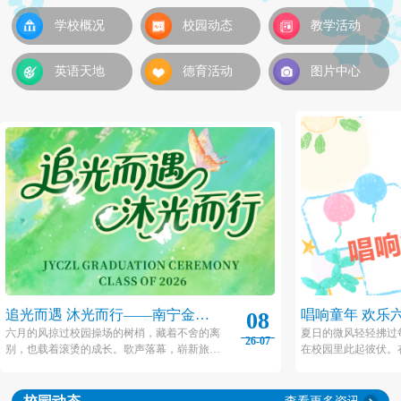
学校概况
校园动态
教学活动
英语天地
德育活动
图片中心
追光而遇 沐光而行——南宁金源
唱响童年 欢乐
08
城卓立小学2026届毕业典礼
城卓立小学20
六月的风掠过校园操场的树梢，藏着不舍的离
夏日的微风轻轻拂过
26-07
别，也载着滚烫的成长。歌声落幕，崭新旅程
在校园里此起彼伏。
动
就此开启，愿金源城卓立小学2026届毕业生们
子里，金源城卓立小
带着校园的热忱与初心，踏过山海，奔赴下一
一”艺术节系列活动在
场闪闪发光的未来。
之际拉开帷幕！